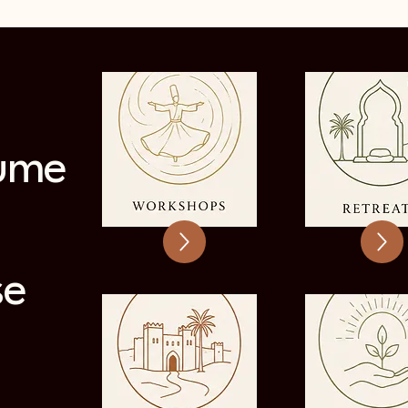
ume
se