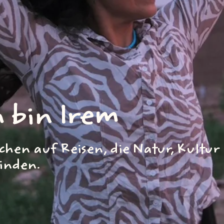
h bin Irem
schen auf Reisen, die Natur, Kult
inden.