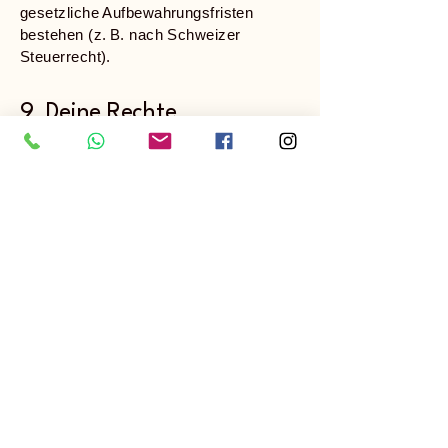
gesetzliche Aufbewahrungsfristen
bestehen (z. B. nach Schweizer
Steuerrecht).
9. Deine Rechte
Du hast das Recht auf:
Auskunft über deine gespeicherten
Daten
Berichtigung unrichtiger Daten
Löschung deiner Daten (sofern keine
gesetzliche Pflicht zur Aufbewahrung
besteht)
Einschränkung der Verarbeitung
Widerspruch gegen die
Datenverarbeitung
Datenübertragbarkeit (bei DSGVO-
Anwendung)
Wenn du Fragen hast oder eines dieser
Rechte geltend machen möchtest,