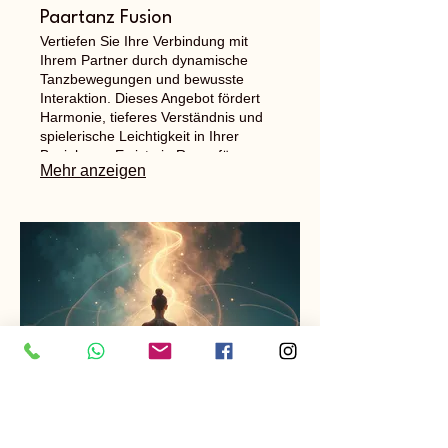
Paartanz Fusion
Vertiefen Sie Ihre Verbindung mit
Ihrem Partner durch dynamische
Tanzbewegungen und bewusste
Interaktion. Dieses Angebot fördert
Harmonie, tieferes Verständnis und
spielerische Leichtigkeit in Ihrer
Beziehung. Es ist ein Raum für
Mehr anzeigen
gemeinsames Wachstum und
Ausdruck.
03.