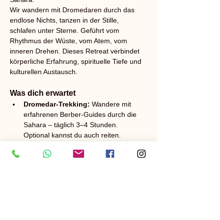
Wir wandern mit Dromedaren durch das 
endlose Nichts, tanzen in der Stille, 
schlafen unter Sterne. Geführt vom 
Rhythmus der Wüste, vom Atem, vom 
inneren Drehen. Dieses Retreat verbindet 
körperliche Erfahrung, spirituelle Tiefe und 
kulturellen Austausch.
Was dich erwartet
Dromedar-Trekking: 
Wandere mit 
erfahrenen Berber-Guides durch die 
Sahara – täglich 3–4 Stunden. 
Optional kannst du auch reiten.
Derwisch Tanz: 
Einführung & Praxis 
des meditativen Drehens – für 
Anfänger/innen geeignet, keine 
Vorkenntnisse nötig.
Mehr anzeigen